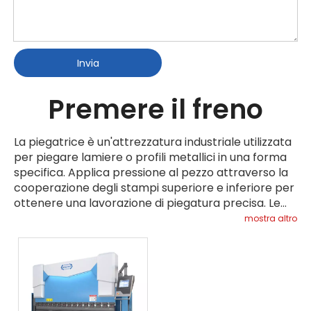
Invia
Premere il freno
La piegatrice è un'attrezzatura industriale utilizzata
per piegare lamiere o profili metallici in una forma
specifica. Applica pressione al pezzo attraverso la
cooperazione degli stampi superiore e inferiore per
ottenere una lavorazione di piegatura precisa. Le
macchine piegatrici possono essere suddivise in
mostra altro
piegatrici meccaniche,
piegatrici idrauliche
,
piegatrici CNC e piegatrici pneumatiche a seconda
della modalità di guida; le macchine piegatrici sono
ampiamente utilizzate in molti settori, inclusi ma
non limitati a: produzione automobilistica, industria