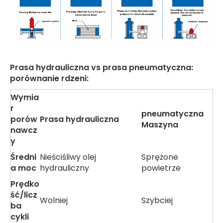
Prasa hydrauliczna vs prasa pneumatyczna:
porównanie rdzeni:
Wymia
r
pneumatyczna
porów
Prasa hydrauliczna
Maszyna
nawcz
y
Średni
Nieściśliwy olej
Sprężone
a moc
hydrauliczny
powietrze
Prędko
ść/licz
Wolniej
Szybciej
ba
cykli