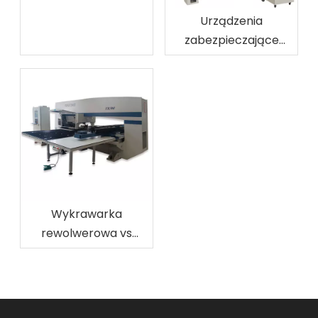
proces, lista maszyn i
rzeczywisty koszt
Urządzenia
konfiguracji
zabezpieczające
prasę dziurkującą,
które kupujący
powinni sprawdzić
przed złożeniem
zamówienia
Wykrawarka
rewolwerowa vs
cięcie laserowe
wzorów otworów