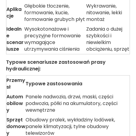
Głębokie tłoczenie,
Wykrawanie,
Aplika
formowanie, kucie,
nitowanie, lekki
cje
formowanie grubych płyt
montaż
Idealn
Wysokotonażowe i
Zadania o dużej
e
precyzyjne formowanie
szybkości i
scenar
wymagające
niewielkim
iusze
utrzymywania ciśnienia
obciążeniu, sprzęt
Typowe scenariusze zastosowań prasy
hydraulicznej:
Przemy
Typowe zastosowania
sł
Autom
Panele nadwozia, drzwi, maski, części
obilow
podwozia, półki na akumulatory, części
y
wewnętrzne
Sprzęt
Obudowy pralek, wykładziny lodówek,
domow
panele klimatyzacji, tylne obudowy
y
telewizorów