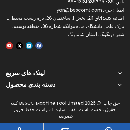
تلفن: 86- 13181986275 +86
ایمیل:
جری yan@bescomt.com
اضافه کنید: اتاق 211، بخش 1، ساختمان 28، دره زیست محیطی،
پارک علمی دانشگاه، جاده هوانگه شماره 38، منطقه توسعه،
شهر دونگینگ، استان شاندونگ
لینک های سریع
دسته بندی محصول
حق چاپ
2026
BESCO Machine Tool Limited کلیه

حقوق محفوظ است.
نقشه سایت
I
سیاست حفظ حریم
خصوصی