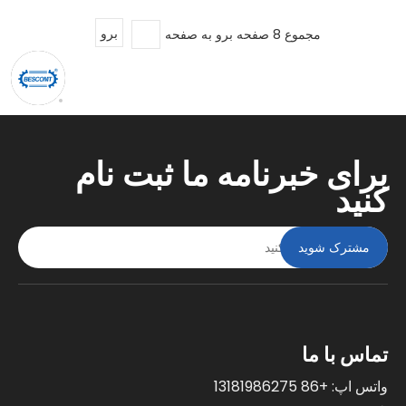
مجموع 8 صفحه برو به صفحه
برو
برای خبرنامه ما ثبت نام
کنید
مشترک شوید
تماس با ما
واتس اپ: +86 13181986275