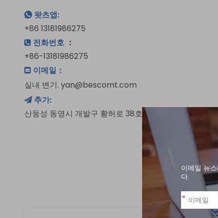
왓츠앱:

+86 13181986275
전화번호
：

+86-13181986275
이메일：

실내 변기. yan@bescomt.com
추가:

산둥성 동영시 개발구 황허로 38호 대학과학단지 생태곡리 2